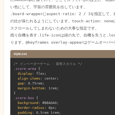
<
button
class
=
"
btn-primary
"
id
=
"
btn-s
い色にして、宇宙の雰囲気を出しています。
</
div
>
</
div
>
.board-wrapper
に
aspect-ratio: 2 / 3
を指定して、
</
div
>
の比が保たれるようにしています。
touch-action: none
</
div
>
スクロールしてしまわないための大事な指定です。
<!-- ゲーム枠直下の広告（hinata-game-below） -->
残り自機を表す
.life-icon
は緑の丸で、自機を失うと
.lo
<
div
class
=
"
game-instructions
"
>
ります。
@keyframes overlay-appear
はゲームオーバー
<
h3
>
遊び方
</
h3
>
<
ul
>
<
li
>
<
strong
>
PC
</
strong
>
: 左右の矢印キーで移
style.css
<
li
>
<
strong
>
スマホ
</
strong
>
: 画面の左半分タ
<
li
>
隊列を組んで迫りくるエイリアンを全滅させよう
/* インベーダーゲーム - 固有スタイル */
<
li
>
エイリアンは端に到達すると一段降りてくる
</
li
.score-area
{
<
li
>
上段のエイリアンほど高得点（10〜30点）
</
li
>
display
:
 flex
;
<
li
>
バリアで敵の弾を防げるが、ダメージを受けると
align-items
:
 center
;
<
li
>
全滅させるとウェーブクリア！次はさらに速く！
<
gap
:
 0.75rem
;
</
ul
>
margin-bottom
:
 1rem
;
</
div
>
}
<
div
class
=
"
game-promo
"
>
.score-box
{
<
h3
>
このゲーム、自分でも作れるよ！
</
h3
>
background
:
 #BBADA0
;
<
p
>
インベーダーゲームはCanvas APIと
<
br
>
配列操作・
border-radius
:
 8px
;
<
div
class
=
"
promo-links
"
>
padding
:
 0.5rem 1rem
;