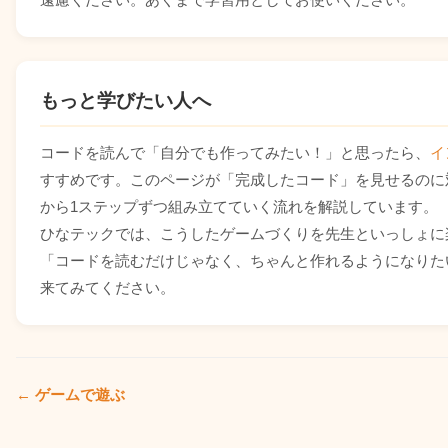
// UFO
var
 ufo 
=
null
;
var
 nextUfoTime 
=
0
;
もっと学びたい人へ
// パーティクル・エフェクト
var
 particles 
=
[
]
;
var
 floatingTexts 
=
[
]
;
コードを読んで「自分でも作ってみたい！」と思ったら、
イ
すすめです。このページが「完成したコード」を見せるのに
// 背景の星
var
 stars 
=
[
]
;
から1ステップずつ組み立てていく流れを解説しています。
ひなテックでは、こうしたゲームづくりを先生といっしょに
// ゲーム状態
var
 score 
=
0
;
「コードを読むだけじゃなく、ちゃんと作れるようになりた
var
 bestScore 
=
parseInt
(
localStorage
.
getItem
(
'
来てみてください。
var
 wave 
=
1
;
var
 gameRunning 
=
false
;
var
 gameOverFlag 
=
false
;
var
 waveClearFlag 
=
false
;
var
 waveClearTime 
=
0
;
var
 animFrameId 
=
null
;
← ゲームで遊ぶ
var
 lastTime 
=
0
;
// 入力状態