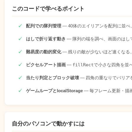
font-size
:
 1.1rem
;
var
ENEMY_FIRE_BASE_INTERVAL
=
1800
;
color
:
 #776E65
;
このコードで学べるポイント
var
ENEMY_FIRE_INITIAL_DELAY
=
2000
;
margin-bottom
:
 0.75rem
;
var
UFO_MIN_INTERVAL
=
15000
;
}
var
UFO_MAX_INTERVAL
=
25000
;
.overlay-content .best-result
{
var
WAVE_CLEAR_DURATION
=
1500
;
配列での隊列管理
— 40体のエイリアンを配列に並
font-size
:
 0.95rem
;
var
INVINCIBLE_DURATION
=
1500
;
color
:
 #33ff33
;
var
MOVE_STEPS_PER_ANIM
=
10
;
はしで折り返す動き
— 隊列の端を調べ、画面のはし
font-weight
:
 600
;
margin-bottom
:
 1rem
;
// ポイント値
難易度の動的変化
— 残りの敵が少ないほど速くなる
}
var
ROW_POINTS
=
[
30
,
20
,
20
,
10
,
10
]
;
.overlay-content .btn-primary
{
var
ROW_COLORS
=
[
'#ff3333'
,
'#33ccff'
,
'#33ccf
margin-bottom
:
 0.5rem
;
ピクセルアート描画
—
fillRect
で小さな四角を並
var
UFO_POINTS
=
[
100
,
150
,
200
,
300
]
;
}
@media
(
max-width
:
 500px
)
{
// ============================================
当たり判定とブロック破壊
— 四角の重なりでバリア
.board-wrapper
{
max-width
:
 100%
;
}
// 状態変数
}
// ============================================
ゲームループとlocalStorage
— 毎フレーム更新・描
@media
(
max-width
:
 360px
)
{
var
 canvas
,
 ctx
;
.score-area
{
gap
:
 0.5rem
;
}
var
W
,
H
;
.score-box
{
padding
:
 0.4rem 0.75rem
;
min-width
var
 dpr
;
.score-value
{
font-size
:
 1rem
;
}
.score-label
{
font-size
:
 0.6rem
;
}
// プレイヤー
}
var
 playerX
,
 playerW
,
 playerH
,
 playerSpeed
;
自分のパソコンで動かすには
var
 playerBullet 
=
null
;
var
 playerBulletSpeed
;