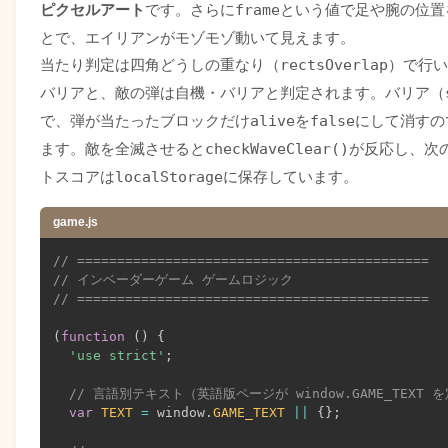
}
ピクセルアート
です。さらに
frame
という値で足や腕の位置
.lives-display
{
とで、エイリアンがモゾモゾ動いて見えます。
position
:
 absolute
;
当たり判定は四角どうしの重なり（
rectsOverlap
）で行い
bottom
:
 8px
;
right
:
 12px
;
バリアと、敵の弾は自機・バリアと判定されます。バリア（
display
:
 flex
;
で、弾が当たったブロックだけ
alive
を
false
にして消すの
gap
:
 4px
;
z-index
:
 5
;
ます。敵を全滅させると
checkWaveClear()
が反応し、次
}
トスコアは
localStorage
に保存しています。
.life-icon
{
width
:
 12px
;
height
:
 12px
;
game.js
background
:
 #33ff33
;
border-radius
:
 50%
;
// ============================================
opacity
:
 0.9
;
// インベーダーゲーム ゲームロジック
}
// ============================================
.life-icon.lost
{
opacity
:
 0.25
;
(
function
(
)
{
}
'use strict'
;
.game-overlay
{
position
:
 absolute
;
// 言語別テキスト（英語版ページが window.GAME_TEXT 
inset
:
 0
;
var
TEXT
=
 window
.
GAME_TEXT
||
{
}
;
background
:
rgba
(
238
,
 228
,
 218
,
 0.85
)
;
border-radius
:
 8px
;