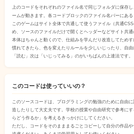
var
 lastFireTime 
=
0
;
上のコードをそれぞれのファイル名で同じフォルダに保存し
var
 lives 
=
MAX_LIVES
;
ームが動きます。各コードブロックのファイル名バーにある
var
 invincibleUntil 
=
0
;
このゲームはサイト全体で共通して使うファイル（共通CS
// 敵グリッド
め、ソースのファイルだけで開くとヘッダーなどサイト共通
var
 invaders 
=
[
]
;
本体はちゃんと動くので、仕組みを学んだり改造してためす
var
 enemyDir 
=
1
;
var
 enemyStepX
,
 enemyDropY
;
慣れてきたら、色を変えたりルールを少しいじったり、自由
var
 enemyMoveTimer 
=
0
;
「読む」次は「いじってみる」のがいちばんの上達法です。
var
 enemyMoveInterval
;
var
 enemyAnimFrame 
=
0
;
var
 enemyAnimStepCount 
=
0
;
var
 totalEnemies 
=
GRID_ROWS
*
GRID_COLS
;
このコードは使っていいの？
// 敵弾
var
 enemyBullets 
=
[
]
;
var
 enemyBulletSpeed
;
このソースコードは、プログラミングの勉強のために自由に
var
 lastEnemyFireTime 
=
0
;
var
 enemyFireInterval
;
造したりして大丈夫です。学校の授業や自由研究で参考にす
var
 gameStartTime 
=
0
;
らどう作るか」を考えるきっかけにしてください。
// シールド
ただし、コードをそのまままるごとコピーして自分の作品や
var
 shields 
=
[
]
;
遠慮ください。あくまで学習用としてお使いください。