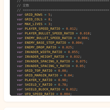
// ============================================
display
:
 none
;
// 定数
align-items
:
 center
;
// ============================================
justify-content
:
 center
;
var
GRID_ROWS
=
5
;
z-index
:
 10
;
var
GRID_COLS
=
8
;
animation
:
 overlay-appear 0.3s ease
;
var
MAX_LIVES
=
3
;
}
var
PLAYER_SPEED_RATIO
=
0.012
;
.game-overlay.active
{
var
PLAYER_BULLET_SPEED_RATIO
=
0.018
;
display
:
 flex
;
var
ENEMY_BULLET_SPEED_RATIO
=
0.004
;
}
var
ENEMY_BASE_STEP_RATIO
=
0.004
;
@keyframes
 overlay-appear
{
var
ENEMY_DROP_RATIO
=
0.025
;
0%
{
opacity
:
 0
;
}
var
INVADER_WIDTH_RATIO
=
0.055
;
100%
{
opacity
:
 1
;
}
var
INVADER_HEIGHT_RATIO
=
0.032
;
}
var
INVADER_SPACING_X_RATIO
=
0.075
;
.overlay-content
{
var
INVADER_SPACING_Y_RATIO
=
0.05
;
text-align
:
 center
;
var
GRID_TOP_RATIO
=
0.08
;
padding
:
 1.5rem
;
var
GRID_MARGIN_RATIO
=
0.04
;
}
var
PLAYER_Y_RATIO
=
0.90
;
.overlay-content h2
{
var
SHIELD_Y_RATIO
=
0.78
;
font-size
:
 1.75rem
;
var
SHIELD_BLOCK_RATIO
=
0.012
;
color
:
 #776E65
;
var
UFO_SPEED_RATIO
=
0.004
;
margin-bottom
:
 0.5rem
;
var
UFO_WIDTH_RATIO
=
0.08
;
}
var
UFO_HEIGHT_RATIO
=
0.03
;
.overlay-content p
{
var
FIRE_COOLDOWN
=
250
;