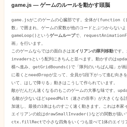
game.js — ゲームのルールを動かす頭脳
font-weight
:
 600
;
cursor
:
 pointer
;
transition
:
 background 0.2s
;
game.js
がこのゲームの心臓部です。全体が
(function (
}
.btn-new-game:hover
{
数」で囲まれ、ゲームの変数が他のコードとぶつからないよ
background
:
 #7A6658
;
gameLoop()
という
ゲームループ
で、
requestAnimationF
}
.board-wrapper
{
画」を行います。
position
:
 relative
;
このゲームならではの面白さは
エイリアンの隊列移動
です。
width
:
 100%
;
invaders
という配列にきちんと並べます。動かすのは
upda
max-width
:
 400px
;
margin
:
 0 auto
;
横へ進み、
getGridBounds()
で「隊列のいちばん端」が画
aspect-ratio
:
 2 / 3
;
に着くと
needDrop
が立って、全員が1段下がって進む向き
touch-action
:
 none
;
}
いて、はしで降りる」動きはこうして作られています。
#game-canvas
{
敵がだんだん速くなるのもこのゲームの大事な味です。
upd
position
:
 absolute
;
inset
:
 0
;
る敵が少ないほど
speedMult
（速さの倍率）が大きくなる
width
:
 100%
;
加速し、最後の1体はものすごく速く動きます。これは本家
height
:
 100%
;
background
:
 #0a0a1a
;
エイリアンの絵は
drawSmallInvader()
などの関数が描い
border-radius
:
 8px
;
ctx.fillRect
で小さな四角をいくつも並べて1体のエイリ
display
:
 block
;