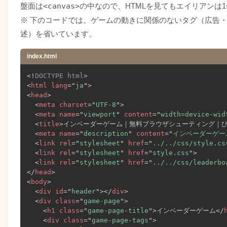
盤面は
<canvas>
の中なので、HTMLを見てもエイリアンは
※ 下のコードでは、ゲームの動きに関係のないタグ（広告
述）を省いています。
index.html
<!
DOCTYPE
html
>
<
html
lang
=
"
ja
"
>
<
head
>
<
meta
charset
=
"
UTF-8
"
>
<
meta
name
=
"
viewport
"
content
=
"
width=device-wid
<
title
>
インベーダーゲーム｜無料ブラウザシューティング｜ひな
<
meta
name
=
"
description
"
content
=
"
インベーダーゲー
<
link
rel
=
"
stylesheet
"
href
=
"
../../css/style.cs
<
link
rel
=
"
stylesheet
"
href
=
"
style.css
"
>
<
link
rel
=
"
stylesheet
"
href
=
"
../../css/leaderbo
</
head
>
<
body
>
<
div
id
=
"
header
"
>
</
div
>
<
div
class
=
"
game-page
"
>
<
h1
class
=
"
game-page-title
"
>
インベーダーゲーム
</
<
div
class
=
"
game-page-tags
"
>