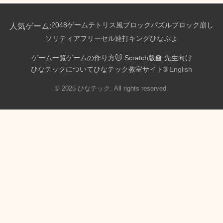
var
 leftPressed 
=
false
;
var
 rightPressed 
=
false
;
2048ゲーム
テトリス風ブロックパズル
ブロック崩し
人気ゲーム:
var
 spacePressed 
=
false
;
var
 touchSide 
=
null
;
ソリティア
フリーセル
連打キング
ひなぷよ
var
 touchAutoFireTimer 
=
0
;
ゲーム一覧
ゲームの作り方
🐱 Scratch版
🏫 先生向け
// ============================================
ひなテックについて
ひなテック教室サイト
🌐 English
// DOM要素
// ============================================
© 2025 ひなテック. All rights reserved.
var
 scoreEl 
=
 document
.
getElementById
(
'score'
)
;
var
 bestScoreEl 
=
 document
.
getElementById
(
'best
var
 livesDisplay 
=
 document
.
getElementById
(
'liv
var
 gameOverOverlay 
=
 document
.
getElementById
(
'
var
 gameStartOverlay 
=
 document
.
getElementById
(
var
 finalScoreEl 
=
 document
.
getElementById
(
'fin
var
 bestResultEl 
=
 document
.
getElementById
(
'bes
// ============================================
// キャンバスの初期化
// ============================================
  canvas 
=
 document
.
getElementById
(
'game-canvas'
)
  ctx 
=
 canvas
.
getContext
(
'2d'
)
;