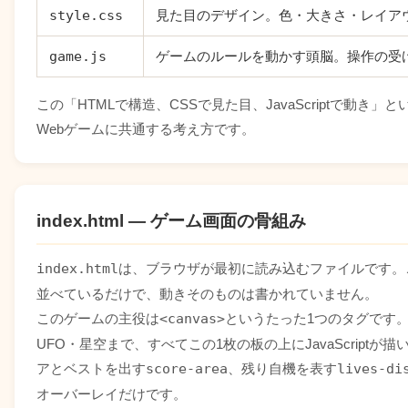
style.css
見た目のデザイン。色・大きさ・レイア
game.js
ゲームのルールを動かす頭脳。操作の受
この「HTMLで構造、CSSで見た目、JavaScriptで動き
Webゲームに共通する考え方です。
index.html — ゲーム画面の骨組み
index.html
は、ブラウザが最初に読み込むファイルです。
並べているだけで、動きそのものは書かれていません。
このゲームの主役は
<canvas>
というたった1つのタグです
UFO・星空まで、すべてこの1枚の板の上にJavaScript
アとベストを出す
score-area
、残り自機を表す
lives-di
オーバーレイだけです。