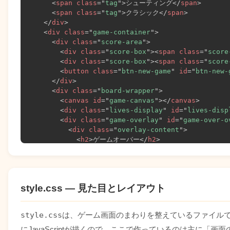
<
span
class
=
"
tag
"
>
シューティング
</
span
>
<
span
class
=
"
tag
"
>
クラシック
</
span
>
</
div
>
<
div
class
=
"
game-container
"
>
<
div
class
=
"
score-area
"
>
<
div
class
=
"
score-box
"
>
<
span
class
=
"
score
<
div
class
=
"
score-box
"
>
<
span
class
=
"
score
<
button
class
=
"
btn-new-game
"
id
=
"
btn-new-
</
div
>
<
div
class
=
"
board-wrapper
"
>
<
canvas
id
=
"
game-canvas
"
>
</
canvas
>
<
div
class
=
"
lives-display
"
id
=
"
lives-disp
<
div
class
=
"
game-overlay
"
id
=
"
game-over-o
<
div
class
=
"
overlay-content
"
>
<
h2
>
ゲームオーバー
</
h2
>
<
p
>
スコア: 
<
span
id
=
"
final-score
"
>
0
</
s
<
p
class
=
"
best-result
"
id
=
"
best-resul
<
button
class
=
"
btn-primary
"
id
=
"
btn-r
</
div
>
style.css — 見た目とレイアウト
</
div
>
<
div
class
=
"
game-overlay active
"
id
=
"
game
<
div
class
=
"
overlay-content
"
>
style.css
は、ゲーム画面のまわりを整えているファイルです
<
h2
>
インベーダーゲーム
</
h2
>
<
p
>
エイリアンの大群を
<
br
>
撃ち落とせ！
</
p
>
にJavaScriptが描くので、ここで作っているのは主に「画