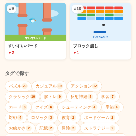
#9
#10
すいすいバード
ブロック崩し
▼2
▼1
タグで探す
パズル
カジュアル
アクション
20
19
12
クラシック
脳トレ
反射神経
学習
10
9
8
7
カード
クイズ
シューティング
季節
6
6
4
4
対戦
ロジック
教育
ボードゲーム
4
3
2
2
お絵かき
記憶
冒険
ストラテジー
2
2
2
2