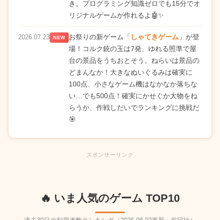
き。プログラミング知識ゼロでも15分でオ
リジナルゲームが作れるよ🤖✨
お祭りの新ゲーム「
しゃてきゲーム
」が登
2026.07.23
NEW
場！コルク銃の玉は7発、ゆれる照準で屋
台の景品をうちおとそう。ねらいは景品の
どまんなか！大きなぬいぐるみは確実に
100点、小さなゲーム機はなかなか落ちな
い…でも500点！確実にかせぐか大物をね
らうか、作戦しだいでランキングに挑戦だ
🎯
スポンサーリンク
🔥 いま人気のゲーム TOP10