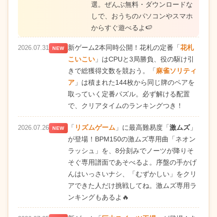
選。ぜんぶ無料・ダウンロードな
しで、おうちのパソコンやスマホ
からすぐ遊べるよ🍉
新ゲーム2本同時公開！花札の定番「
花札
2026.07.31
NEW
こいこい
」はCPUと3局勝負、役の駆け引
きで総獲得文数を競おう。「
麻雀ソリティ
ア
」は積まれた144枚から同じ牌のペアを
取っていく定番パズル。必ず解ける配置
で、クリアタイムのランキングつき！
「
リズムゲーム
」に最高難易度「
激ムズ
」
2026.07.26
NEW
が登場！BPM150の激ムズ専用曲「ネオン
ラッシュ」を、8分刻みでノーツが降りそ
そぐ専用譜面であそべるよ。序盤の手かげ
んはいっさいナシ、「むずかしい」をクリ
アできた人だけ挑戦してね。激ムズ専用ラ
ンキングもあるよ🔥