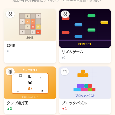
過去30日の利用者数ランキング（2026-08-02更新・前回比）
🥇
🥈
2048
±0
リズムゲーム
±0
🥉
#4
タップ連打王
ブロックパズル
▲3
▼1