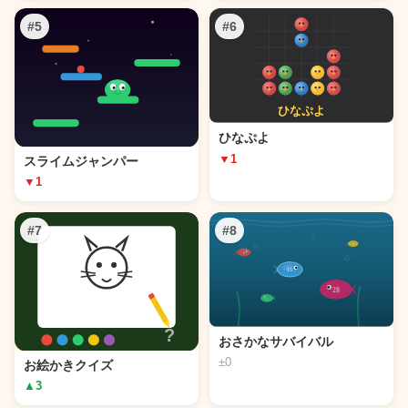
#5
#6
ひなぷよ
▼1
スライムジャンパー
▼1
#7
#8
おさかなサバイバル
±0
お絵かきクイズ
▲3