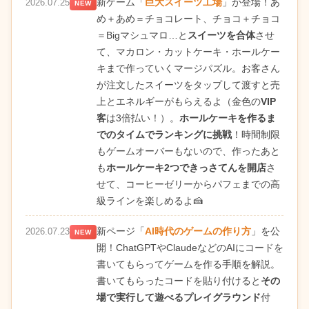
新ゲーム「
巨大スイーツ工場
」が登場！あ
2026.07.25
NEW
め＋あめ＝チョコレート、チョコ＋チョコ
＝Bigマシュマロ…と
スイーツを合体
させ
て、マカロン・カットケーキ・ホールケー
キまで作っていくマージパズル。お客さん
が注文したスイーツをタップして渡すと売
上とエネルギーがもらえるよ（金色の
VIP
客
は3倍払い！）。
ホールケーキを作るま
でのタイムでランキングに挑戦
！時間制限
もゲームオーバーもないので、作ったあと
も
ホールケーキ2つできっさてんを開店
さ
せて、コーヒーゼリーからパフェまでの高
級ラインを楽しめるよ🍰
新ページ「
AI時代のゲームの作り方
」を公
2026.07.23
NEW
開！ChatGPTやClaudeなどのAIにコードを
書いてもらってゲームを作る手順を解説。
書いてもらったコードを貼り付けると
その
場で実行して遊べるプレイグラウンド
付